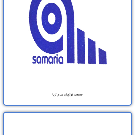
صنعت نوآوران سام آریا